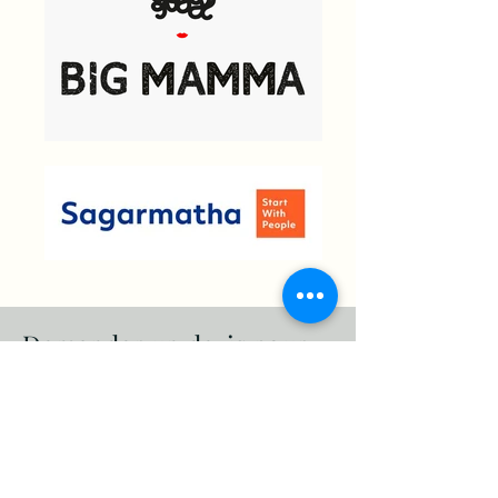
Demander un devis pour
votre prestation de
maquillage evenementiel
Téléphone
06 89 96 87 03