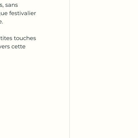
s, sans 
e festivalier 
.  
tites touches 
vers cette 