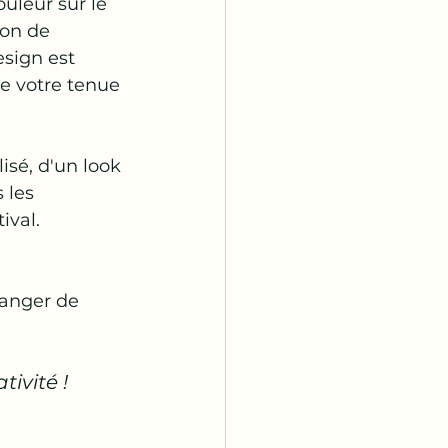
uleur sur le 
̧on de 
sign est 
e votre tenue 
isé, d'un look 
 les 
val.  
hanger de 
vité !  